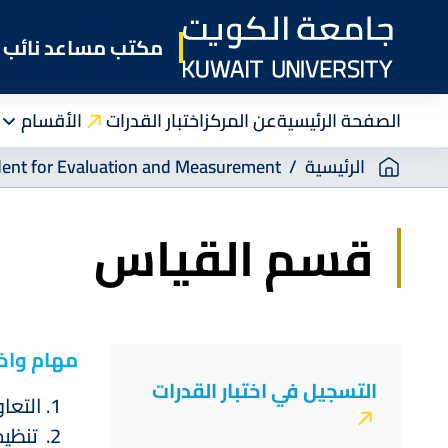
Skip
to
مكتب مساعد نائب م
main
content
الصفحة الرئيسية
عن المركز
اختبار القدرات
الأقسام
Breadcrumb
الرئيسية
sident for Evaluation and Measurement
قسم القياس
Center
مهام واخ
التسجيل في اختبار القدرات
of
التعا
تنظيم