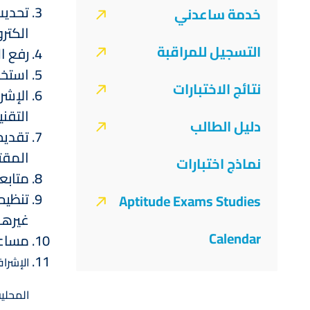
Evaluation
تحديث
خدمة ساعدني
الكترون
and
التسجيل للمراقبة
رفع ا
Measurement
استخد
نتائج الاختبارات
الإشر
التقني
دليل الطالب
تقديم
المقت
نماذج اختبارات
متابع
Aptitude Exams Studies
غيرها
Calendar
مساعد
الإشراف ع
المحلية